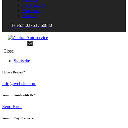
DEKRA
KS Autoglas
Autobund
Kontakt
Telefon:
03763 / 60880
Close
Startseite
Have a Project?
info@website.com
Want to Work with Us?
Send Brief
Want to Buy Products?