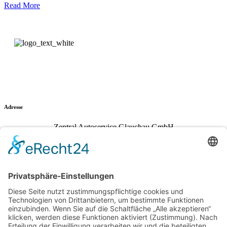
Read More
Adresse
Zentral Autoservice Glauchau GmbH
Siemensstraße 11
08371 Glauchau
Kontakt
info@zentral-autoservice.de
Telefon:
03763 / 60880