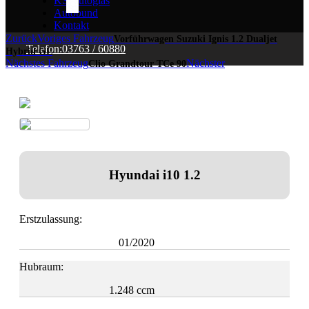
KS Autoglas
Autobund
Kontakt
Zurück
Voriges Fahrzeug
Vorführwagen Suzuki Ignis 1.2 Dualjet
Telefon:
03763 / 60880
Hybrid GL
Nächstes Fahrzeug
Nächster
Clio Grandtour TCe 90
Hyundai i10 1.2
Erstzulassung:
01/2020
Hubraum:
1.248 ccm