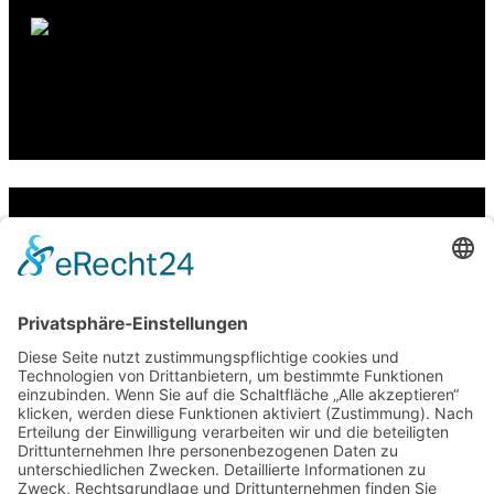
Adresse
Siemensstraße 11
08371 Glauchau
Kontakt
info@zentral-autoservice.de
Telefon:
03763 / 60880
WhatsApp:
0174 / 490 88 52
Öffnungszeiten